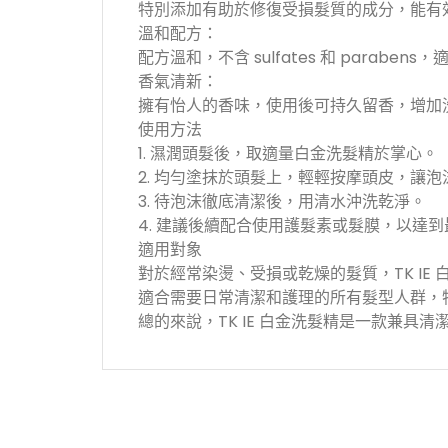
特別添加有助於修復受損髮質的成分，能有
溫和配方：
配方溫和，不含 sulfates 和 parab
香氣清新：
擁有怡人的香味，使用後可持久留香，增加
使用方法
1. 濕潤頭髮後，取適量白金洗髮精於掌心。
2. 均勻塗抹於頭髮上，輕輕按摩頭皮，讓
3. 待泡沫徹底清潔後，用清水沖洗乾淨。
4. 建議後續配合使用護髮素或髮膜，以達
適用對象
對於經常染燙、受損或乾燥的髮質，TK IE
適合需要日常清潔和護理的所有髮型人群，
總的來說，TK IE 白金洗髮精是一款兼