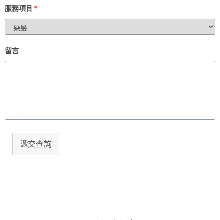
服務項目
*
留言
遞交查詢